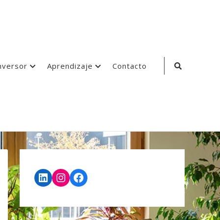
Search
nversor
Aprendizaje
Contacto
Icon
LinkedIn
Instagram
Facebook