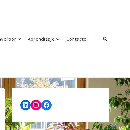
Search
nversor
Aprendizaje
Contacto
Icon
LinkedIn
Instagram
Facebook