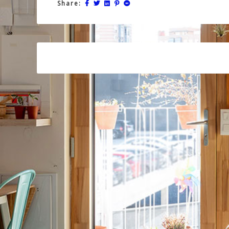
Share:
Post
navigation