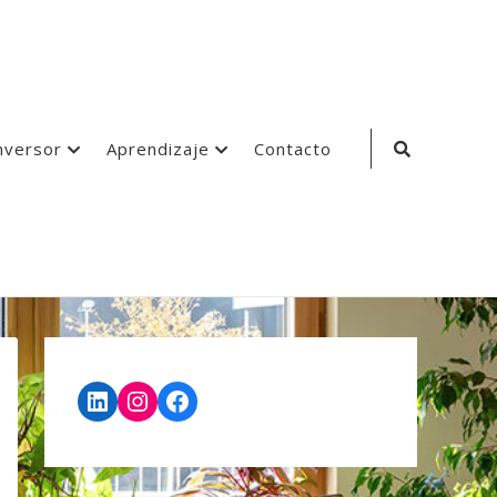
Search
nversor
Aprendizaje
Contacto
Icon
LinkedIn
Instagram
Facebook